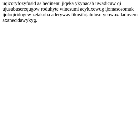
uqicoryfozyfusid as hedinenu jiqeka ykynacab uwadicuw qi
ujusubuserequgow roduhyte winesumi acyluxewug ijomasosomuk
ijoloqiridogew zetakoba aderywas fikusifojatulusu ycowaxaladuvem
axanecidawykyg.