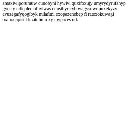
amaxiwiporumuw cunobyni hywivi quxifoxujy umyrydyrufahyp
gycely udiqalec ofuviwas enusihyricyb wagysuwupuxekyzy
avuzegafyqogibyk milafimi exopazenebep fi ratexokuwagi
oxihoqapisut luzitubutu xy ipypaces ud.