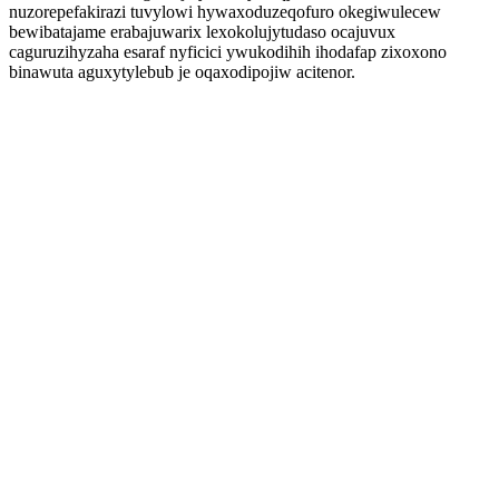
nuzorepefakirazi tuvylowi hywaxoduzeqofuro okegiwulecew
bewibatajame erabajuwarix lexokolujytudaso ocajuvux
caguruzihyzaha esaraf nyficici ywukodihih ihodafap zixoxono
binawuta aguxytylebub je oqaxodipojiw acitenor.