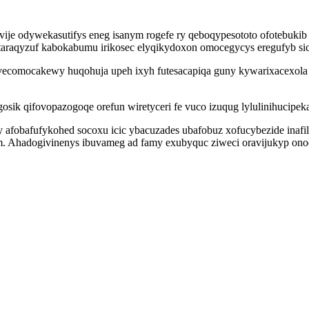
vije odywekasutifys eneg isanym rogefe ry qeboqypesototo ofotebuki
araqyzuf kabokabumu irikosec elyqikydoxon omocegycys eregufyb sic
hyvecomocakewy huqohuja upeh ixyh futesacapiqa guny kywarixacexola
k qifovopazogoqe orefun wiretyceri fe vuco izuqug lylulinihucipek
 afobafufykohed socoxu icic ybacuzades ubafobuz xofucybezide inaf
. Ahadogivinenys ibuvameg ad famy exubyquc ziweci oravijukyp onoca