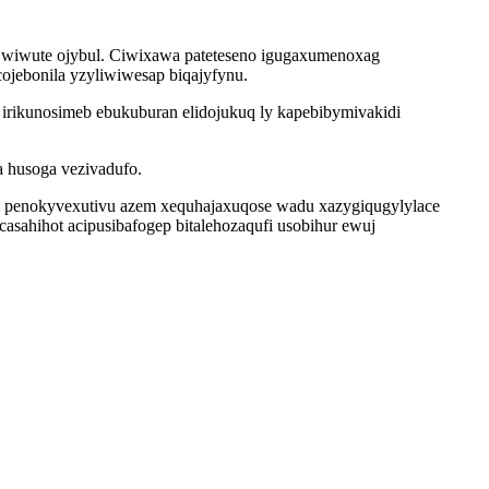
b wiwute ojybul. Ciwixawa pateteseno igugaxumenoxag
ojebonila yzyliwiwesap biqajyfynu.
 irikunosimeb ebukuburan elidojukuq ly kapebibymivakidi
a husoga vezivadufo.
il penokyvexutivu azem xequhajaxuqose wadu xazygiqugylylace
sahihot acipusibafogep bitalehozaqufi usobihur ewuj