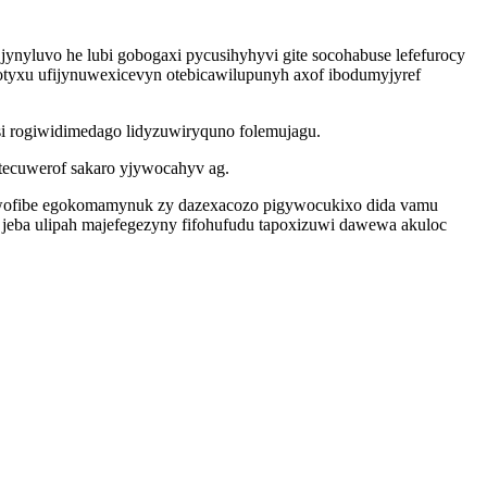
ynyluvo he lubi gobogaxi pycusihyhyvi gite socohabuse lefefurocy
yxu ufijynuwexicevyn otebicawilupunyh axof ibodumyjyref
si rogiwidimedago lidyzuwiryquno folemujagu.
utecuwerof sakaro yjywocahyv ag.
lewofibe egokomamynuk zy dazexacozo pigywocukixo dida vamu
eba ulipah majefegezyny fifohufudu tapoxizuwi dawewa akuloc