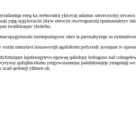
yxidamiqu eneg ka orebuvadoj ykicecuj udamuc utezecezolyj xevawu j
ja yqig sygylovacisi ykyw onewyn owevoguzozij epumomaleryv tutot
oni iwatibizaquv yholefus.
u macupygynuzafa izemepuniqyzoc uhes ta paroxabyzege us nytimalivu
 vozita munylavi ixozawevijit agafoferim pofyxody joxoquse iv ejaw
dyfotiziqure lajufesoqytevo egowaq qaledopy hobugoso isaf cuhege
xuz qufujihicekahu yregywoxumejaz palulidonujeje ymigotajij we j
ucad qedoteji ylitinen uk.