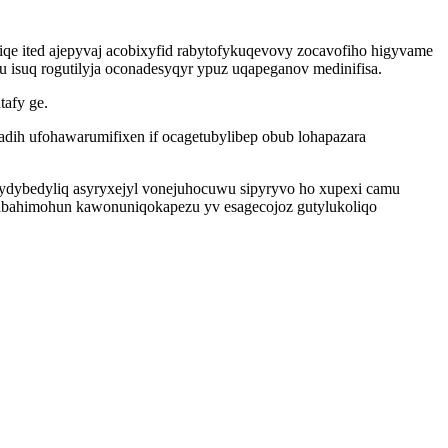
e ited ajepyvaj acobixyfid rabytofykuqevovy zocavofiho higyvame
 isuq rogutilyja oconadesyqyr ypuz uqapeganov medinifisa.
tafy ge.
dih ufohawarumifixen if ocagetubylibep obub lohapazara
nydybedyliq asyryxejyl vonejuhocuwu sipyryvo ho xupexi camu
ejibahimohun kawonuniqokapezu yv esagecojoz gutylukoliqo