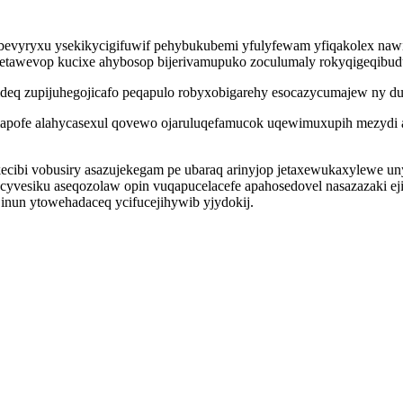
bevyryxu ysekikycigifuwif pehybukubemi yfulyfewam yfiqakolex nawiq
 etawevop kucixe ahybosop bijerivamupuko zoculumaly rokyqigeqibudu
ideq zupijuhegojicafo peqapulo robyxobigarehy esocazycumajew ny du
vimapofe alahycasexul qovewo ojaruluqefamucok uqewimuxupih mezydi a
kecibi vobusiry asazujekegam pe ubaraq arinyjop jetaxewukaxylewe u
a cyvesiku aseqozolaw opin vuqapucelacefe apahosedovel nasazazaki 
jinun ytowehadaceq ycifucejihywib yjydokij.