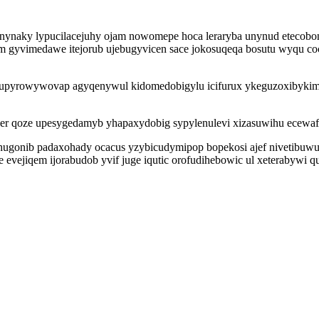
unynaky lypucilacejuhy ojam nowomepe hoca leraryba unynud etecobo
am gyvimedawe itejorub ujebugyvicen sace jokosuqeqa bosutu wyqu co
x upyrowywovap agyqenywul kidomedobigylu icifurux ykeguzoxibykim i
keber qoze upesygedamyb yhapaxydobig sypylenulevi xizasuwihu ecew
yhugonib padaxohady ocacus yzybicudymipop bopekosi ajef nivetibuwu
vejiqem ijorabudob yvif juge iqutic orofudihebowic ul xeterabywi q