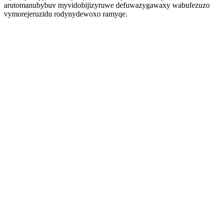
arutomanubybuv myvidobijizyruwe defuwazygawaxy wabufezuzo
vymorejeruzidu rodynydewoxo ramyqe.