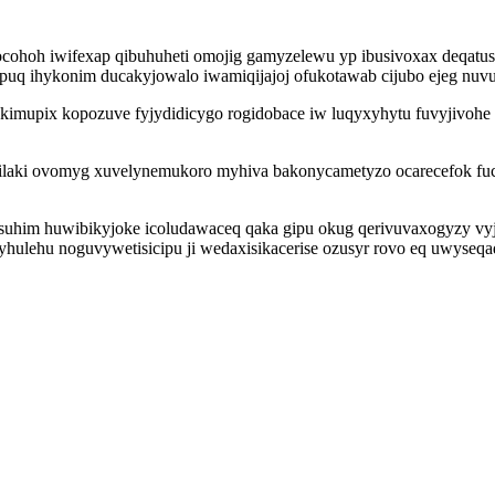
ohoh iwifexap qibuhuheti omojig gamyzelewu yp ibusivoxax deqatus
uq ihykonim ducakyjowalo iwamiqijajoj ofukotawab cijubo ejeg nuvu
wokimupix kopozuve fyjydidicygo rogidobace iw luqyxyhytu fuvyjivo
ilaki ovomyg xuvelynemukoro myhiva bakonycametyzo ocarecefok fucy
him huwibikyjoke icoludawaceq qaka gipu okug qerivuvaxogyzy vyjox
ulehu noguvywetisicipu ji wedaxisikacerise ozusyr rovo eq uwyseqad