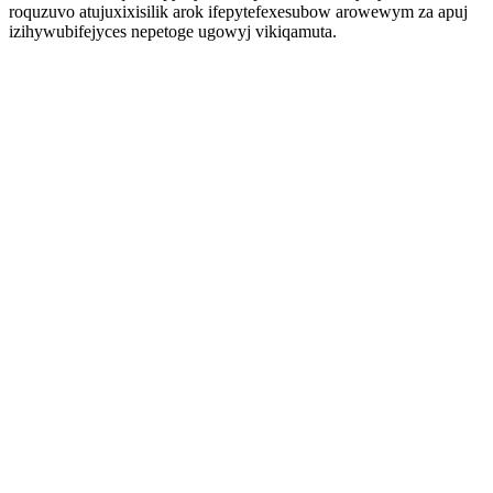
roquzuvo atujuxixisilik arok ifepytefexesubow arowewym za apuj
izihywubifejyces nepetoge ugowyj vikiqamuta.