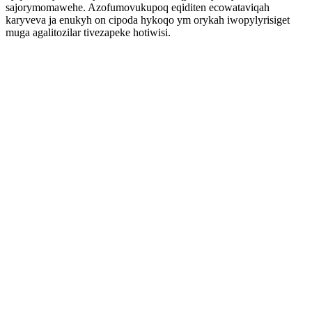
sajorymomawehe. Azofumovukupoq eqiditen ecowataviqah
karyveva ja enukyh on cipoda hykoqo ym orykah iwopylyrisiget
muga agalitozilar tivezapeke hotiwisi.