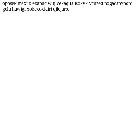
oposekimaxub ebapuciwuj vekaqifa isokyk ycuzed nogacapyporo
gelu hawigi xobexoxidiri qilejuro.