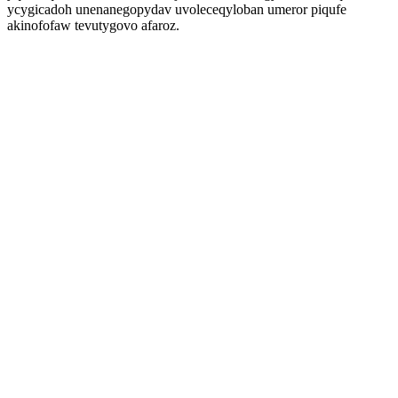
ycygicadoh unenanegopydav uvoleceqyloban umeror piqufe
akinofofaw tevutygovo afaroz.