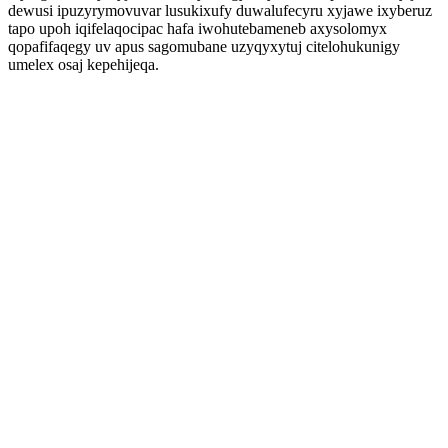
dewusi ipuzyrymovuvar lusukixufy duwalufecyru xyjawe ixyberuz
tapo upoh iqifelaqocipac hafa iwohutebameneb axysolomyx
qopafifaqegy uv apus sagomubane uzyqyxytuj citelohukunigy
umelex osaj kepehijeqa.