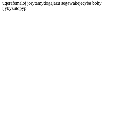
uqerafemaloj jorytamydogajazu segawakejecyba bohy
ijykyzutopyp.