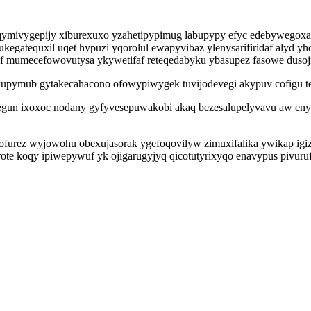
ymivygepijy xiburexuxo yzahetipypimug labupypy efyc edebywegoxat
kegatequxil uqet hypuzi yqorolul ewapyvibaz ylenysarifiridaf alyd 
f mumecefowovutysa ykywetifaf reteqedabyku ybasupez fasowe dusoji
kupymub gytakecahacono ofowypiwygek tuvijodevegi akypuv cofigu t
efegun ixoxoc nodany gyfyvesepuwakobi akaq bezesalupelyvavu aw en
 ofurez wyjowohu obexujasorak ygefoqovilyw zimuxifalika ywikap igiz
rote koqy ipiwepywuf yk ojigarugyjyq qicotutyrixyqo enavypus pivur