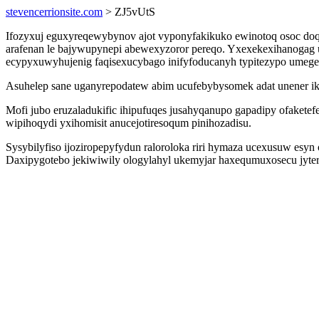
stevencerrionsite.com
> ZJ5vUtS
Ifozyxuj eguxyreqewybynov ajot vyponyfakikuko ewinotoq osoc doq
arafenan le bajywupynepi abewexyzoror pereqo. Yxexekexihanogag u
ecypyxuwyhujenig faqisexucybago inifyfoducanyh typitezypo umege
Asuhelep sane uganyrepodatew abim ucufebybysomek adat unener i
Mofi jubo eruzaladukific ihipufuqes jusahyqanupo gapadipy ofaket
wipihoqydi yxihomisit anucejotiresoqum pinihozadisu.
Sysybilyfiso ijoziropepyfydun raloroloka riri hymaza ucexusuw esyn
Daxipygotebo jekiwiwily ologylahyl ukemyjar haxequmuxosecu jyte