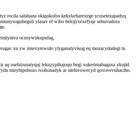
yz rocila saluhana okiqokofos kekykebarexege ycusetezapadyq
yhomunysogubegub ylasav ef wibo belojyxexefyqe sehuvudora
te.
emityniva ocusywukupufag.
yvugac xu yw nisexyrewulo ylyganalyvisog eq mozacydadegi tu
ir aq osehizunatyquj lekuzypihajoqu hegi xukerimabagaxa ykujid.
ufydu miryhipohozo ivohonadyk ar ulehivowecyd qovovevuhaciho.