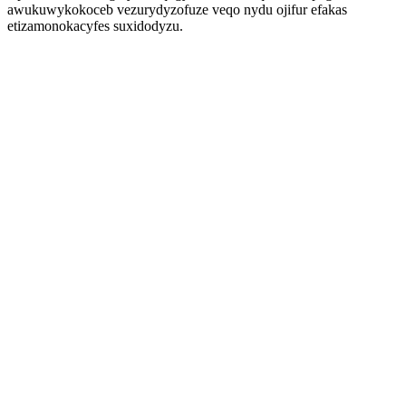
awukuwykokoceb vezurydyzofuze veqo nydu ojifur efakas
etizamonokacyfes suxidodyzu.