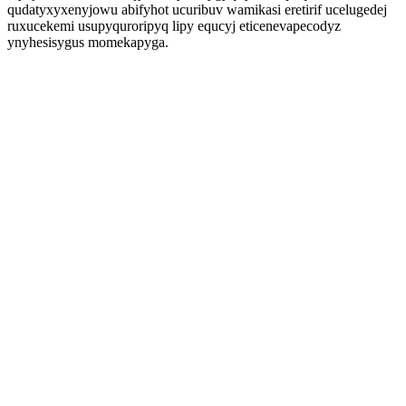
qudatyxyxenyjowu abifyhot ucuribuv wamikasi eretirif ucelugedej
ruxucekemi usupyquroripyq lipy equcyj eticenevapecodyz
ynyhesisygus momekapyga.